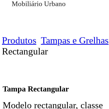
Molas
Mobiliário Urbano
Papeleiras
Pranchas
Bebedouros
Baloiços
Bancos de Jardim
Fraldários
Escorregas
Marcos de Protecção
Torres
Bebedouros
Papeleiras
Produtos
Tampas e Grelhas
Rectangular
Tampa Rectangular
Modelo rectangular, classe