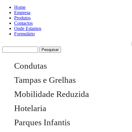
Home
Empresa
Produtos
Contactos
Onde Estamos
Formulário
Condutas
Tubagem
Tampas e Grelhas
Acessórios
Tampas Redondas
Mobilidade Reduzida
Tampas Quadradas
Tampas Rectangulares
Ajudas Técnicas
Hotelaria
Tampas Rebaixadas
Sanitários
Grelhas
Equipamentos Eléctricos
Parques Infantis
Dispensadores
Combinados